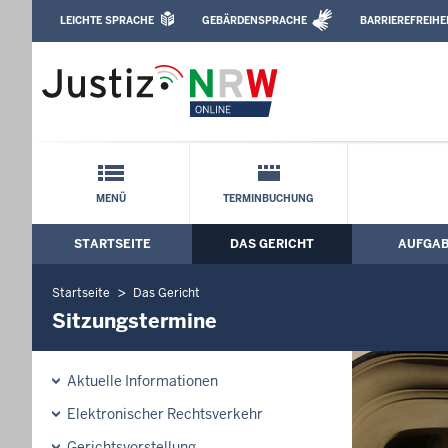
Direkt zum Inhalt
LEICHTE SPRACHE
GEBÄRDENSPRACHE
BARRIEREFREIHE
Leichte Sprache, Gebärdensprachenvideo u
Amtsgericht Leverkusen: Sitzungsterm
Schnellnavigation mit Volltext-Suche
MENÜ
TERMINBUCHUNG
STARTSEITE
DAS GERICHT
AUFGA
Hauptmenü: Hauptnavigation
Startseite
Das Gericht
Sitzungstermine
Aktuelle Informationen
Elektronischer Rechtsverkehr
Gerichtsvorstellung