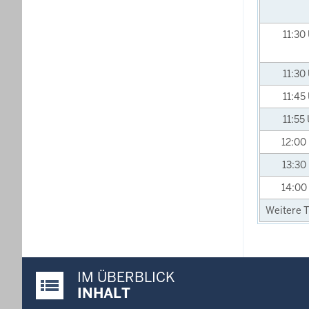
11:30
11:30
11:45
11:55
12:00
13:30
14:00
Weitere T
IM ÜBERBLICK
Justiz-Portal im Überblick:
INHALT