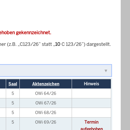
gehoben gekennzeichnet.
 (z.B. „C123/26” statt „
10
C 123/26”) dargestellt.
Saal
Aktenzeichen
Hinweis
5
OWi 64/26
5
OWi 67/26
5
OWi 68/26
5
OWi 69/26
Termin
aufgehoben