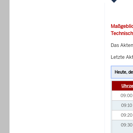
Maßgeblic
Technisch
Das Akten
Letzte Akt
Uhrze
09:0
09:10
09:2
09:3