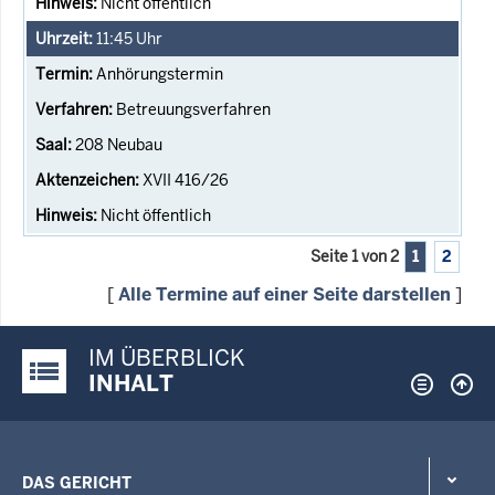
Nicht öffentlich
11:45
Uhr
Anhörungstermin
Betreuungsverfahren
208 Neubau
XVII 416/26
Nicht öffentlich
Seite 1 von 2
1
2
[
Alle Termine auf einer Seite darstellen
]
IM ÜBERBLICK
Justiz-Portal im Überblick:
INHALT
DAS GERICHT