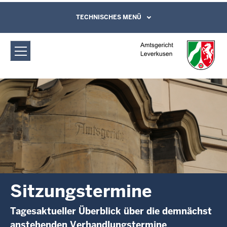
Direkt zum Inhalt
Amtsgericht Leverkusen:
TECHNISCHES MENÜ
Leichte Sprache, Gebärdensprachenvideo
und Kontaktformular
Sitzungstermine
Sitzungstermine
Tagesaktueller Überblick über die demnächst
anstehenden Verhandlungstermine