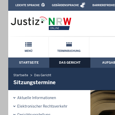
Direkt zum Inhalt
LEICHTE SPRACHE
GEBÄRDENSPRACHE
BARRIEREFREIHE
Leichte Sprache, Gebärdensprachenvideo u
Amtsgericht Leverkusen: Sitzungsterm
Schnellnavigation mit Volltext-Suche
MENÜ
TERMINBUCHUNG
STARTSEITE
DAS GERICHT
AUFGA
Hauptmenü: Hauptnavigation
Startseite
Das Gericht
Sitzungstermine
Aktuelle Informationen
Elektronischer Rechtsverkehr
Gerichtsvorstellung