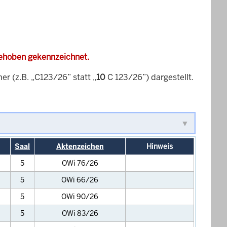
gehoben gekennzeichnet.
 (z.B. „C123/26” statt „
10
C 123/26”) dargestellt.
Saal
Aktenzeichen
Hinweis
5
OWi 76/26
5
OWi 66/26
5
OWi 90/26
5
OWi 83/26