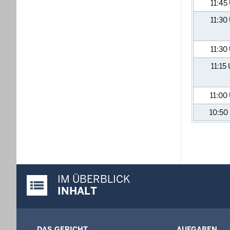
11:45
11:30
11:30
11:15
11:00
10:50
IM ÜBERBLICK
Justiz-Portal im Überblick:
INHALT
DAS GERICHT
AUFGABEN