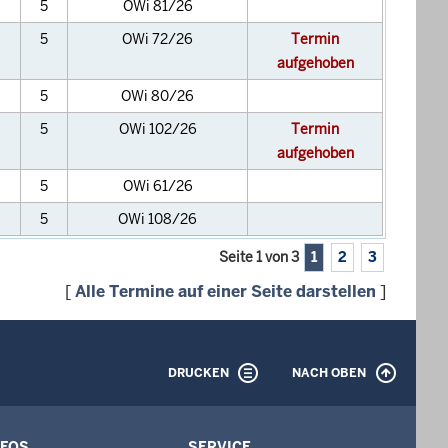
5
OWi 81/26
5
OWi 72/26
Termin
aufgehoben
5
OWi 80/26
5
OWi 102/26
Termin
aufgehoben
5
OWi 61/26
5
OWi 108/26
Seite 1 von 3
1
2
3
[
Alle Termine auf einer Seite darstellen
]
DRUCKEN
NACH OBEN
NFOS
SERVICE