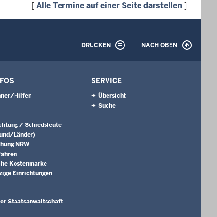
[
Alle Termine auf einer Seite darstellen
]
DRUCKEN
NACH OBEN
NFOS
SERVICE
ner/Hilfen
Übersicht
Suche
ichtung / Schiedsleute
Bund/Länder)
chung NRW
fahren
che Kostenmarke
ige Einrichtungen
er Staatsanwaltschaft