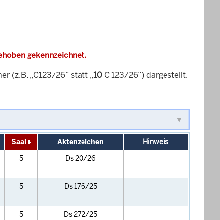
gehoben gekennzeichnet.
 (z.B. „C123/26” statt „
10
C 123/26”) dargestellt.
Saal
Aktenzeichen
Hinweis
5
Ds 20/26
5
Ds 176/25
5
Ds 272/25