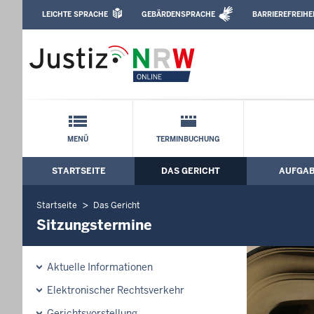
Direkt zum Inhalt
LEICHTE SPRACHE
GEBÄRDENSPRACHE
BARRIEREFREIHE
Leichte Sprache, Gebärdensprachenvideo u
Amtsgericht Leverkusen: Sitzungsterm
Schnellnavigation mit Volltext-Suche
MENÜ
TERMINBUCHUNG
STARTSEITE
DAS GERICHT
AUFGA
Hauptmenü: Hauptnavigation
Startseite
Das Gericht
Sitzungstermine
Aktuelle Informationen
Elektronischer Rechtsverkehr
Gerichtsvorstellung