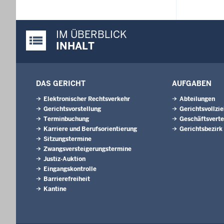
IM ÜBERBLICK
Justiz-Portal im Überblick:
INHALT
DAS GERICHT
AUFGABEN
Elektronischer Rechtsverkehr
Abteilungen
Gerichtsvorstellung
Gerichtsvollzi
Terminbuchung
Geschäftsverte
Karriere und Berufsorientierung
Gerichtsbezirk
Sitzungstermine
Zwangsversteigerungstermine
Justiz-Auktion
Eingangskontrolle
Barrierefreiheit
Kantine