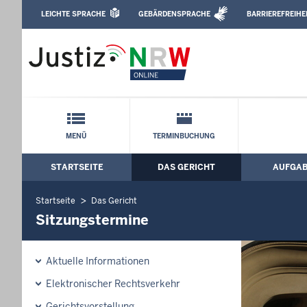
Direkt zum Inhalt
LEICHTE SPRACHE
GEBÄRDENSPRACHE
BARRIEREFREIHE
Leichte Sprache, Gebärdensprachenvideo u
Amtsgericht Leverkusen: Sitzungsterm
Schnellnavigation mit Volltext-Suche
MENÜ
TERMINBUCHUNG
STARTSEITE
DAS GERICHT
AUFGA
Hauptmenü: Hauptnavigation
Startseite
Das Gericht
Sitzungstermine
Aktuelle Informationen
Elektronischer Rechtsverkehr
Gerichtsvorstellung