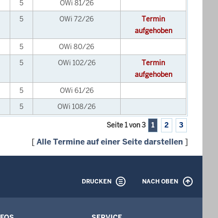
5
OWi 81/26
5
OWi 72/26
Termin
aufgehoben
5
OWi 80/26
5
OWi 102/26
Termin
aufgehoben
5
OWi 61/26
5
OWi 108/26
Seite 1 von 3
1
2
3
[
Alle Termine auf einer Seite darstellen
]
DRUCKEN
NACH OBEN
NFOS
SERVICE