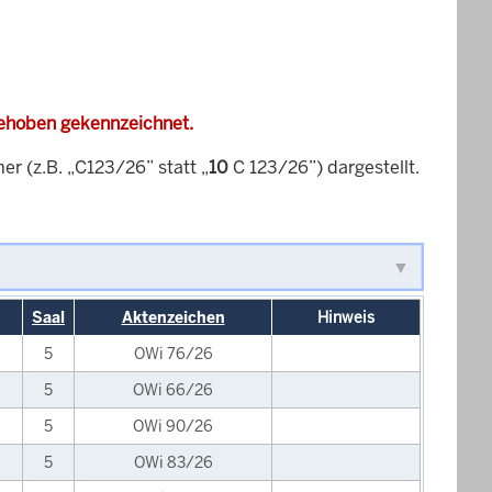
gehoben gekennzeichnet.
 (z.B. „C123/26” statt „
10
C 123/26”) dargestellt.
Saal
Aktenzeichen
Hinweis
5
OWi 76/26
5
OWi 66/26
5
OWi 90/26
5
OWi 83/26