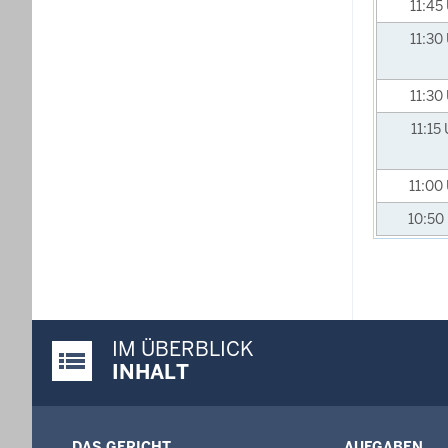
11:45
11:30
11:30
11:15
11:00
10:50
IM ÜBERBLICK
Justiz-Portal im Überblick:
INHALT
DAS GERICHT
AUFGABEN