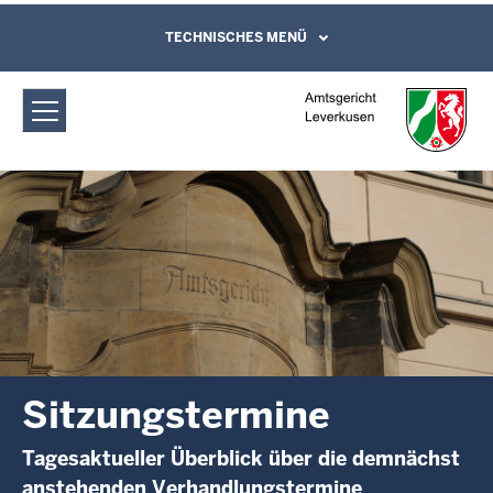
Direkt zum Inhalt
Amtsgericht Leverkusen:
TECHNISCHES MENÜ
Leichte Sprache, Gebärdensprachenvideo
und Kontaktformular
Sitzungstermine
Sitzungstermine
Tagesaktueller Überblick über die demnächst
anstehenden Verhandlungstermine