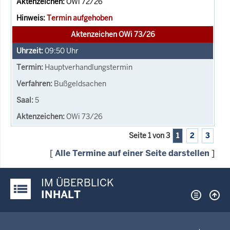
OWi 72/26
Termin aufgehoben
Aktenzeichen OWi 73/26
09:50
Uhr
Hauptverhandlungstermin
Bußgeldsachen
5
OWi 73/26
Seite 1 von 3
1
2
3
[
Alle Termine auf einer Seite darstellen
]
IM ÜBERBLICK
Justiz-Portal im Überblick:
INHALT