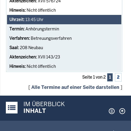
XVII 576/24
Nicht öffentlich
13:45
Uhr
Anhörungstermin
Betreuungsverfahren
208 Neubau
XVII 143/23
Nicht öffentlich
Seite 1 von 2
1
2
[
Alle Termine auf einer Seite darstellen
]
IM ÜBERBLICK
Justiz-Portal im Überblick:
INHALT