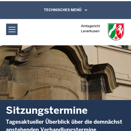
Direkt zum Inhalt
Amtsgericht Leverkusen:
TECHNISCHES MENÜ
Leichte Sprache, Gebärdensprachenvideo
und Kontaktformular
Sitzungstermine
Sitzungstermine
Tagesaktueller Überblick über die demnächst
anstehenden Verhandlungstermine