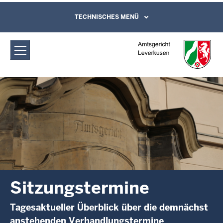
Direkt zum Inhalt
Amtsgericht Leverkusen:
TECHNISCHES MENÜ
Leichte Sprache, Gebärdensprachenvideo
und Kontaktformular
Sitzungstermine
Sitzungstermine
Tagesaktueller Überblick über die demnächst
anstehenden Verhandlungstermine