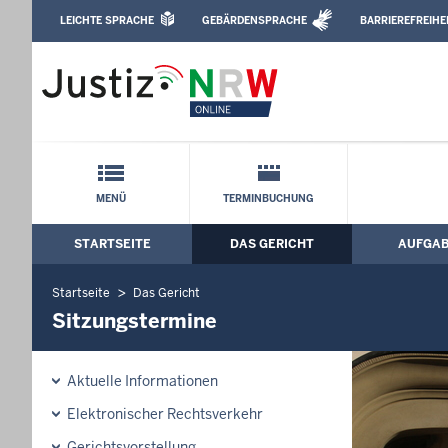
Direkt zum Inhalt
LEICHTE SPRACHE
GEBÄRDENSPRACHE
BARRIEREFREIHE
Leichte Sprache, Gebärdensprachenvideo u
Amtsgericht Leverkusen: Sitzungsterm
Schnellnavigation mit Volltext-Suche
MENÜ
TERMINBUCHUNG
STARTSEITE
DAS GERICHT
AUFGA
Hauptmenü: Hauptnavigation
Startseite
Das Gericht
Sitzungstermine
Aktuelle Informationen
Elektronischer Rechtsverkehr
Gerichtsvorstellung