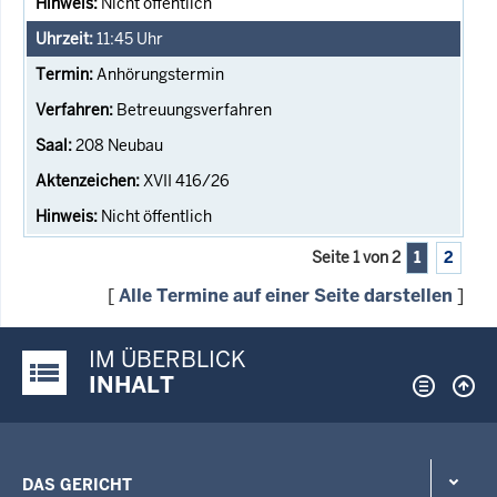
Nicht öffentlich
11:45
Uhr
Anhörungstermin
Betreuungsverfahren
208 Neubau
XVII 416/26
Nicht öffentlich
Seite 1 von 2
1
2
[
Alle Termine auf einer Seite darstellen
]
IM ÜBERBLICK
Justiz-Portal im Überblick:
INHALT
DAS GERICHT