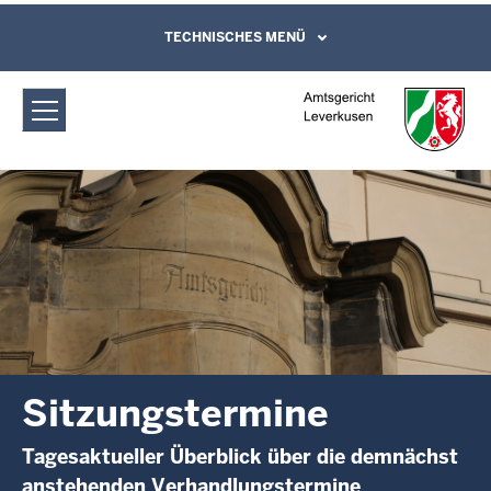
Direkt zum Inhalt
Amtsgericht Leverkusen:
TECHNISCHES MENÜ
Leichte Sprache, Gebärdensprachenvideo
und Kontaktformular
Sitzungstermine
Sitzungstermine
Tagesaktueller Überblick über die demnächst
anstehenden Verhandlungstermine