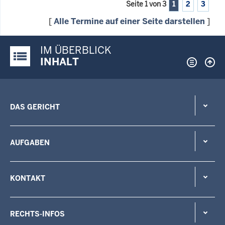
Seite 1 von 3
1
2
3
[
Alle Termine auf einer Seite darstellen
]
IM ÜBERBLICK
Justiz-Portal im Überblick:
INHALT
DAS GERICHT
AUFGABEN
KONTAKT
RECHTS-INFOS