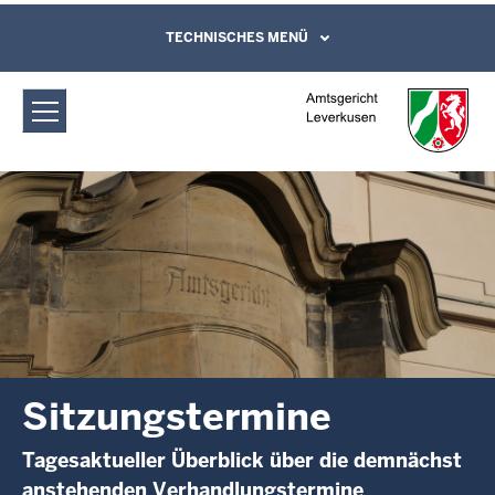
Direkt zum Inhalt
Amtsgericht Leverkusen:
TECHNISCHES MENÜ
Leichte Sprache, Gebärdensprachenvideo
und Kontaktformular
Sitzungstermine
Sitzungstermine
Tagesaktueller Überblick über die demnächst
anstehenden Verhandlungstermine