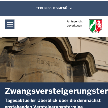
Direkt zum Inhalt
Amtsgericht Leverkusen:
TECHNISCHES MENÜ
Leichte Sprache, Gebärdensprachenvideo
und Kontaktformular
Zwangsversteigerungstermine
Zwangsversteigerungste
Tagesaktueller Überblick über die demnächst
anstehenden Versteigerungstermine