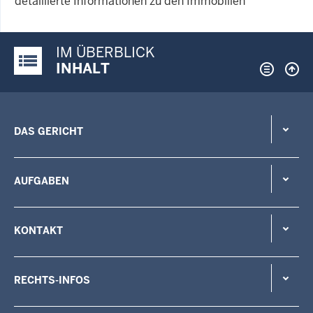
detaillierte Informationen zu den Immobilien
IM ÜBERBLICK
Justiz-Portal im Überblick:
INHALT
DAS GERICHT
AUFGABEN
KONTAKT
RECHTS-INFOS