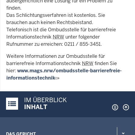
außergerichtlich eine Lösung für ein Problem zu
finden.
Das Schlichtungsverfahren ist kostenlos. Sie
brauchen auch keinen Rechtsbeistand.
Telefonisch ist die Ombudsstelle für barrierefreie
Informationstechnik
NRW
unter folgender
Rufnummer zu erreichen: 0211 / 855-3451.
Weitere Informationen zur Ombudsstelle für
barrierefreie Informationstechnik
NRW
finden Sie
hier:
www.mags.nrw/ombudsstelle-barrierefreie-
informationstechnik
IM ÜBERBLICK
Justiz-Portal im Überblick:
INHALT
DAS GERICHT