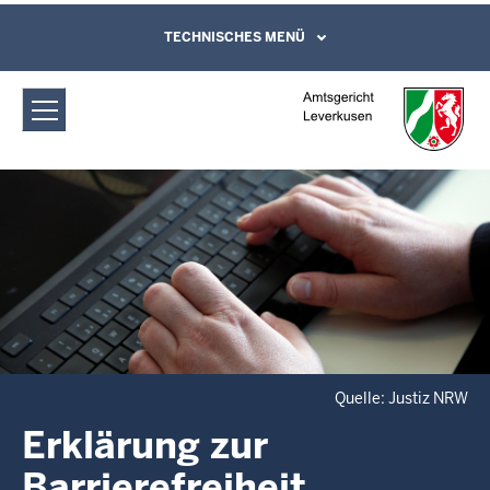
Direkt zum Inhalt
Amtsgericht Leverkusen: Erklärung zur
TECHNISCHES MENÜ
Leichte Sprache, Gebärdensprachenvideo
und Kontaktformular
Barrierefreiheit
Quelle: Justiz NRW
Erklärung zur
Barrierefreiheit