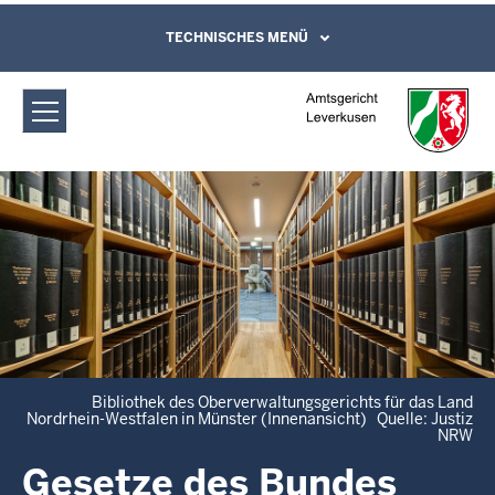
Direkt zum Inhalt
Amtsgericht Leverkusen: Gesetze
TECHNISCHES MENÜ
Leichte Sprache, Gebärdensprachenvideo
und Kontaktformular
(Bund/Länder)
Bibliothek des Oberverwaltungsgerichts für das Land
Nordrhein-Westfalen in Münster (Innenansicht) Quelle: Justiz
NRW
Gesetze des Bundes