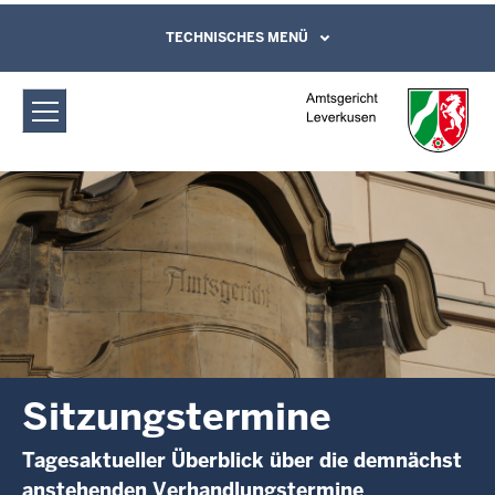
Direkt zum Inhalt
Amtsgericht Leverkusen:
TECHNISCHES MENÜ
Leichte Sprache, Gebärdensprachenvideo
und Kontaktformular
Sitzungstermine
Sitzungstermine
Tagesaktueller Überblick über die demnächst
anstehenden Verhandlungstermine