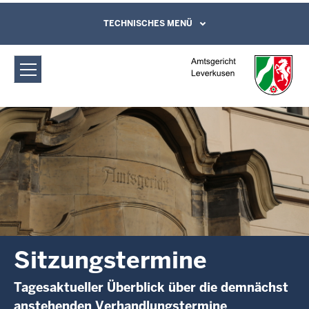
Direkt zum Inhalt
Amtsgericht Leverkusen:
TECHNISCHES MENÜ
Leichte Sprache, Gebärdensprachenvideo
und Kontaktformular
Sitzungstermine
Sitzungstermine
Tagesaktueller Überblick über die demnächst
anstehenden Verhandlungstermine